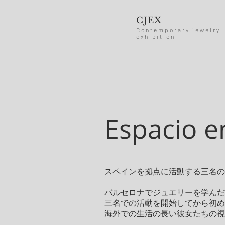
CJEX
Contemporary jewelry
exhibition
Espacio e
スペインを拠点に活動する三名の
バルセロナでジュエリーを学んだ
三名での活動を開始し
てから初め
海外での生活の長い彼女たちの視