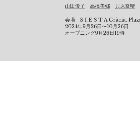
山田優子
高橋美郷
貝原奈積
会場
S I E S T A
Gràcia, Plaz
2024年9月26日〜10月26日
オープニング9月26日19時