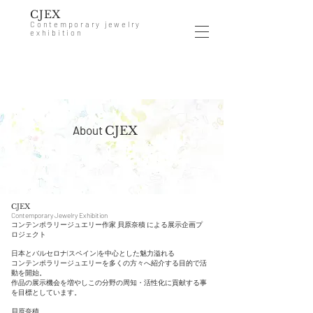
CJEX
Contemporary jewelry
exhibition
About
CJEX
CJEX
Contemporary Jewelry Exhibition
コンテンポラリージュエリー作家 貝原奈積 による展示企画プ
ロジェクト
日本とバルセロナ(スペイン)を中心とした魅力溢れる
コンテンポラリージュエリーを多くの方々へ紹介する目的で活
動を開始。
​作品の展示機会を増やしこの分野の周知・活性化に貢献する事
を目標としています。
​貝原奈積